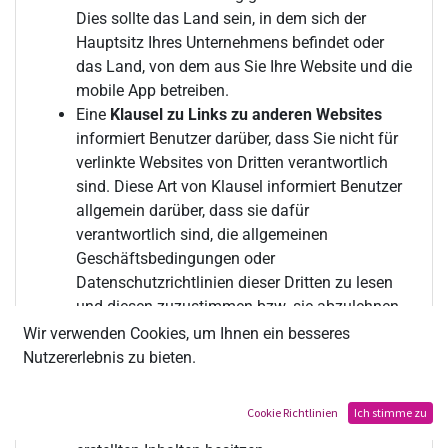
Dies sollte das Land sein, in dem sich der
Hauptsitz Ihres Unternehmens befindet oder
das Land, von dem aus Sie Ihre Website und die
mobile App betreiben.
Eine
Klausel zu Links zu anderen Websites
informiert Benutzer darüber, dass Sie nicht für
verlinkte Websites von Dritten verantwortlich
sind. Diese Art von Klausel informiert Benutzer
allgemein darüber, dass sie dafür
verantwortlich sind, die allgemeinen
Geschäftsbedingungen oder
Datenschutzrichtlinien dieser Dritten zu lesen
und diesen zuzustimmen bzw. sie abzulehnen.
Wenn Ihre Website oder die mobilen Apps es
Wir verwenden Cookies, um Ihnen ein besseres
Benutzern ermöglicht, Inhalte zu erstellen und
Nutzererlebnis zu bieten.
mit anderen Benutzern öffentlich zu teilen,
informiert ein Abschnitt
Inhalte
die Benutzer
Cookie Richtlinien
Ich stimme zu
darüber, dass Sie die Rechte an den von ihnen